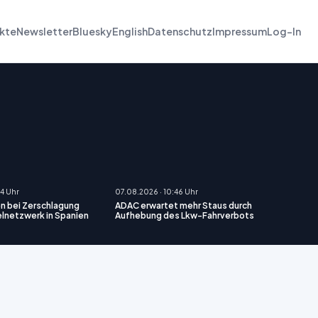
kte
Newsletter
Bluesky
English
Datenschutz
Impressum
Log-In
24 Uhr
07.08.2026 · 10:46 Uhr
n bei Zerschlagung
ADAC erwartet mehr Staus durch
lnetzwerk in Spanien
Aufhebung des Lkw-Fahrverbots