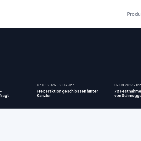
Produ
07.08.2026 · 12:03 Uhr
07.08.2026 · 11:
 -
Frei: Fraktion geschlossen hinter
78 Festnahme
fragt
Kanzler
von Schmugge