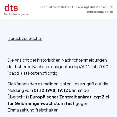
dts
Produkte
Newsletter
Bluesky
English
Datenschutz
Impressum
Log-In
Nachrichtenagentur
[
zurück zur Suche
]
Die Ansicht der historischen Nachrichtenmeldungen
der früheren Nachrichtenagentur ddp/ADN (ab 2010
"dapd") ist kostenpflichtig.
Sie können den einmaligen, vollen Lesezugriff auf die
Meldung vom
01.12.1998, 19:12 Uhr
mit der
Überschrift
Europäischer Zentralbankrat legt Ziel
für Geldmengenwachstum fest
gegen
Einmalzahlung freischalten.