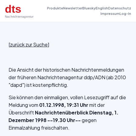
dts
Produkte
Newsletter
Bluesky
English
Datenschutz
Impressum
Log-In
Nachrichtenagentur
[
zurück zur Suche
]
Die Ansicht der historischen Nachrichtenmeldungen
der früheren Nachrichtenagentur ddp/ADN (ab 2010
"dapd") ist kostenpflichtig.
Sie können den einmaligen, vollen Lesezugriff auf die
Meldung vom
01.12.1998, 19:31 Uhr
mit der
Überschrift
Nachrichtenüberblick Dienstag, 1.
Dezember 1998 --19.30 Uhr--
gegen
Einmalzahlung freischalten.