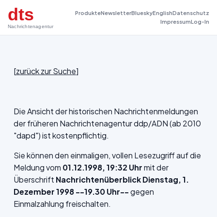
dts
Produkte
Newsletter
Bluesky
English
Datenschutz
Impressum
Log-In
Nachrichtenagentur
[
zurück zur Suche
]
Die Ansicht der historischen Nachrichtenmeldungen
der früheren Nachrichtenagentur ddp/ADN (ab 2010
"dapd") ist kostenpflichtig.
Sie können den einmaligen, vollen Lesezugriff auf die
Meldung vom
01.12.1998, 19:32 Uhr
mit der
Überschrift
Nachrichtenüberblick Dienstag, 1.
Dezember 1998 --19.30 Uhr--
gegen
Einmalzahlung freischalten.