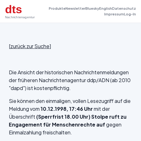
dts
Produkte
Newsletter
Bluesky
English
Datenschutz
Impressum
Log-In
Nachrichtenagentur
[
zurück zur Suche
]
Die Ansicht der historischen Nachrichtenmeldungen
der früheren Nachrichtenagentur ddp/ADN (ab 2010
"dapd") ist kostenpflichtig.
Sie können den einmaligen, vollen Lesezugriff auf die
Meldung vom
10.12.1998, 17:46 Uhr
mit der
Überschrift
(Sperrfrist 18.00 Uhr) Stolpe ruft zu
Engagement für Menschenrechte auf
gegen
Einmalzahlung freischalten.