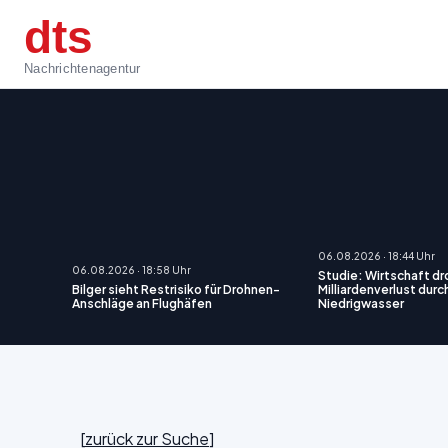
dts
Nachrichtenagentur
06.08.2026 · 18:44 Uhr
06.08.2026 · 18:58 Uhr
Studie: Wirtschaft dr
Bilger sieht Restrisiko für Drohnen-
Milliardenverlust durc
Anschläge an Flughäfen
Niedrigwasser
[
zurück zur Suche
]