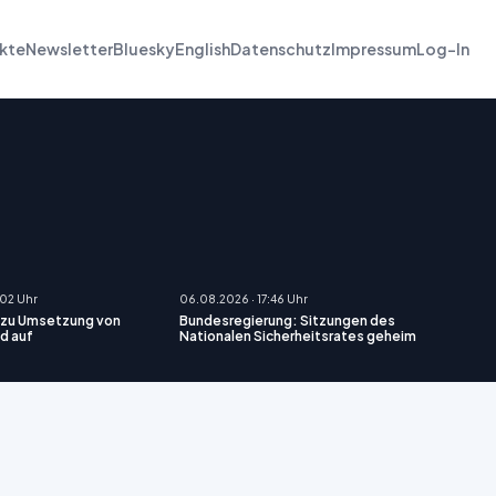
kte
Newsletter
Bluesky
English
Datenschutz
Impressum
Log-In
:02 Uhr
06.08.2026 · 17:46 Uhr
D zu Umsetzung von
Bundesregierung: Sitzungen des
d auf
Nationalen Sicherheitsrates geheim