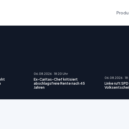
Produ
06.08.2026 · 18:20 Uhr
06.08.2026 · 18
oht
Ex-Caritas-Chef kritisiert
h
abschlagsfreie Rente nach 45
Linke ruft SP
Jahren
Volksentschei