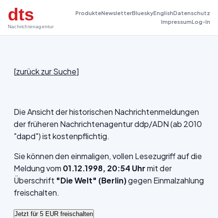
dts
Produkte
Newsletter
Bluesky
English
Datenschutz
Impressum
Log-In
Nachrichtenagentur
[
zurück zur Suche
]
Die Ansicht der historischen Nachrichtenmeldungen
der früheren Nachrichtenagentur ddp/ADN (ab 2010
"dapd") ist kostenpflichtig.
Sie können den einmaligen, vollen Lesezugriff auf die
Meldung vom
01.12.1998, 20:54 Uhr
mit der
Überschrift
"Die Welt" (Berlin)
gegen Einmalzahlung
freischalten.