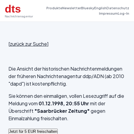
dts
Produkte
Newsletter
Bluesky
English
Datenschutz
Impressum
Log-In
Nachrichtenagentur
[
zurück zur Suche
]
Die Ansicht der historischen Nachrichtenmeldungen
der früheren Nachrichtenagentur ddp/ADN (ab 2010
"dapd") ist kostenpflichtig.
Sie können den einmaligen, vollen Lesezugriff auf die
Meldung vom
01.12.1998, 20:55 Uhr
mit der
Überschrift
"Saarbrücker Zeitung"
gegen
Einmalzahlung freischalten.