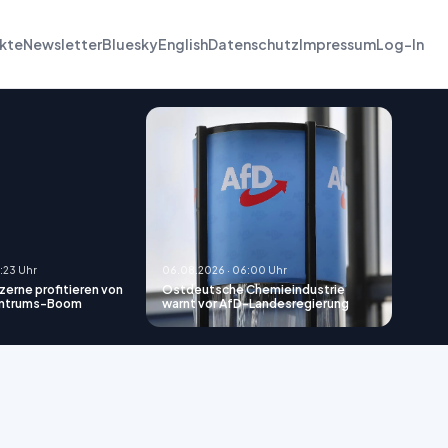
kte
Newsletter
Bluesky
English
Datenschutz
Impressum
Log-In
:23 Uhr
06.08.2026 · 06:00 Uhr
erne profitieren von
Ostdeutsche Chemieindustrie
ntrums-Boom
warnt vor AfD-Landesregierung