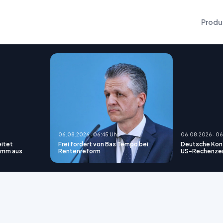
Produ
06.08.2026 · 06:45 Uhr
06.08.2026 · 06
itet
Frei fordert von Bas Tempo bei
Deutsche Konz
amm aus
Rentenreform
US-Rechenze