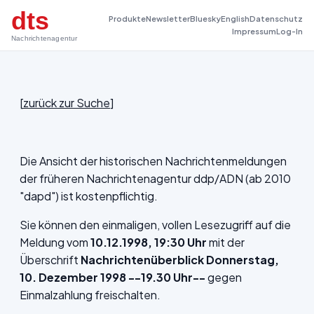
dts
Produkte
Newsletter
Bluesky
English
Datenschutz
Impressum
Log-In
Nachrichtenagentur
[
zurück zur Suche
]
Die Ansicht der historischen Nachrichtenmeldungen
der früheren Nachrichtenagentur ddp/ADN (ab 2010
"dapd") ist kostenpflichtig.
Sie können den einmaligen, vollen Lesezugriff auf die
Meldung vom
10.12.1998, 19:30 Uhr
mit der
Überschrift
Nachrichtenüberblick Donnerstag,
10. Dezember 1998 --19.30 Uhr--
gegen
Einmalzahlung freischalten.