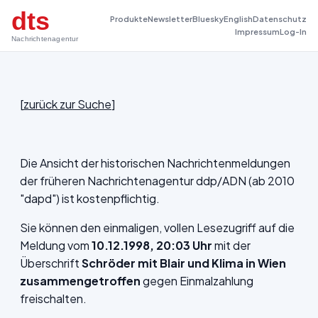
dts
Produkte
Newsletter
Bluesky
English
Datenschutz
Impressum
Log-In
Nachrichtenagentur
[
zurück zur Suche
]
Die Ansicht der historischen Nachrichtenmeldungen
der früheren Nachrichtenagentur ddp/ADN (ab 2010
"dapd") ist kostenpflichtig.
Sie können den einmaligen, vollen Lesezugriff auf die
Meldung vom
10.12.1998, 20:03 Uhr
mit der
Überschrift
Schröder mit Blair und Klima in Wien
zusammengetroffen
gegen Einmalzahlung
freischalten.