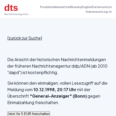
dts
Produkte
Newsletter
Bluesky
English
Datenschutz
Impressum
Log-In
Nachrichtenagentur
[
zurück zur Suche
]
Die Ansicht der historischen Nachrichtenmeldungen
der früheren Nachrichtenagentur ddp/ADN (ab 2010
"dapd") ist kostenpflichtig.
Sie können den einmaligen, vollen Lesezugriff auf die
Meldung vom
10.12.1998, 20:17 Uhr
mit der
Überschrift
"General-Anzeiger" (Bonn)
gegen
Einmalzahlung freischalten.