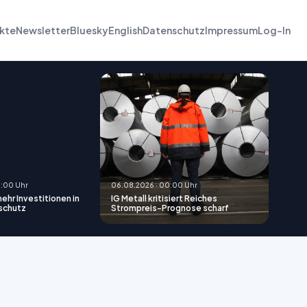
kte
Newsletter
Bluesky
English
Datenschutz
Impressum
Log-In
0:00 Uhr
06.08.2026 · 00:00 Uhr
ehr Investitionen in
IG Metall kritisiert Reiches
schutz
Strompreis-Prognose scharf