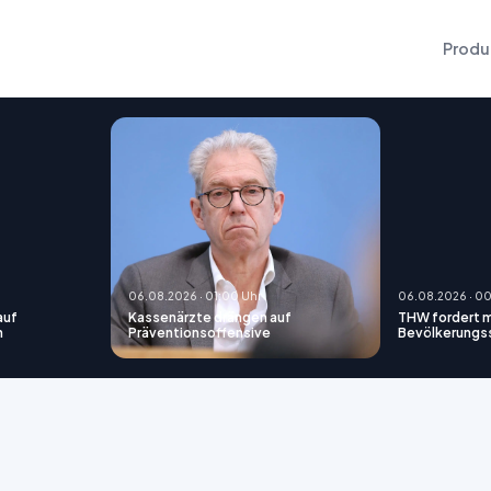
Produ
06.08.2026 · 01:00 Uhr
06.08.2026 · 0
 auf
Kassenärzte drängen auf
THW fordert m
n
Präventionsoffensive
Bevölkerungs