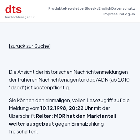
dts
Produkte
Newsletter
Bluesky
English
Datenschutz
Impressum
Log-In
Nachrichtenagentur
[
zurück zur Suche
]
Die Ansicht der historischen Nachrichtenmeldungen
der früheren Nachrichtenagentur ddp/ADN (ab 2010
"dapd") ist kostenpflichtig.
Sie können den einmaligen, vollen Lesezugriff auf die
Meldung vom
10.12.1998, 20:22 Uhr
mit der
Überschrift
Reiter: MDR hat den Marktanteil
weiter ausgebaut
gegen Einmalzahlung
freischalten.