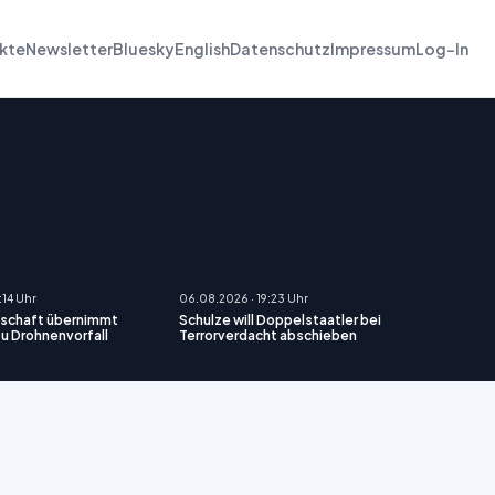
kte
Newsletter
Bluesky
English
Datenschutz
Impressum
Log-In
:14 Uhr
06.08.2026 · 19:23 Uhr
schaft übernimmt
Schulze will Doppelstaatler bei
zu Drohnenvorfall
Terrorverdacht abschieben