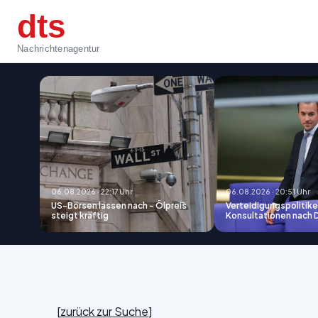
dts
Nachrichtenagentur
06.08.2026 · 22:17 Uhr
06.08.2026 · 20:51 Uhr
US-Börsen lassen nach - Ölpreis
Verteidigungspolitiker
steigt kräftig
Konsultationen nach
[
zurück zur Suche
]