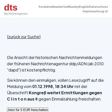
dts
Produkte
Newsletter
Bluesky
English
Datenschutz
Impressum
Log-In
Nachrichtenagentur
[
zurück zur Suche
]
Die Ansicht der historischen Nachrichtenmeldungen
der früheren Nachrichtenagentur ddp/ADN (ab 2010
"dapd") ist kostenpflichtig.
Sie können den einmaligen, vollen Lesezugriff auf die
Meldung vom
01.12.1998, 18:34 Uhr
mit der
Überschrift
Kongreß weitet Ermittlungen gegen
C l i n t o n aus ¢
gegen Einmalzahlung freischalten.