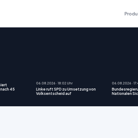
Produ
06.08.2026 · 18:02 Uhr
06.08.2026 · 17:
iert
 nach 45
Linke ruft SPD zu Umsetzung von
Bundesregieru
Volksentscheid auf
Nationalen Si