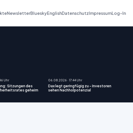
kte
Newsletter
Bluesky
English
Datenschutz
Impressum
Log-In
46 Uhr
06.08.2026 · 17:44 Uhr
ng: Sitzungen des
Dax legt geringfügig zu - Investoren
cherheitsrates geheim
sehen Nachholpotenzial