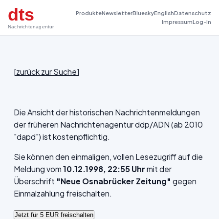
dts
Produkte
Newsletter
Bluesky
English
Datenschutz
Impressum
Log-In
Nachrichtenagentur
[
zurück zur Suche
]
Die Ansicht der historischen Nachrichtenmeldungen
der früheren Nachrichtenagentur ddp/ADN (ab 2010
"dapd") ist kostenpflichtig.
Sie können den einmaligen, vollen Lesezugriff auf die
Meldung vom
10.12.1998, 22:55 Uhr
mit der
Überschrift
"Neue Osnabrücker Zeitung"
gegen
Einmalzahlung freischalten.