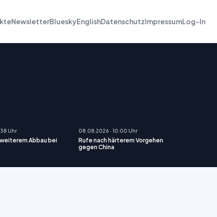
kte
Newsletter
Bluesky
English
Datenschutz
Impressum
Log-In
:38 Uhr
08.08.2026 · 10:00 Uhr
 weiterem Abbau bei
Rufe nach härterem Vorgehen
gegen China