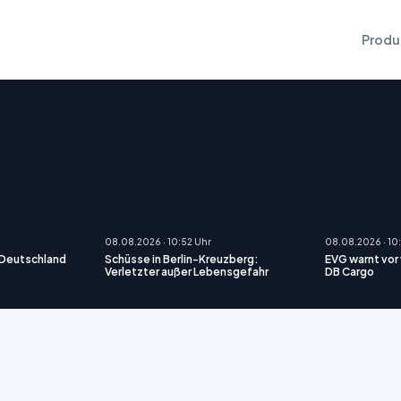
Produ
08.08.2026 · 10:52 Uhr
08.08.2026 · 10
 Deutschland
Schüsse in Berlin-Kreuzberg:
EVG warnt vor
Verletzter außer Lebensgefahr
DB Cargo