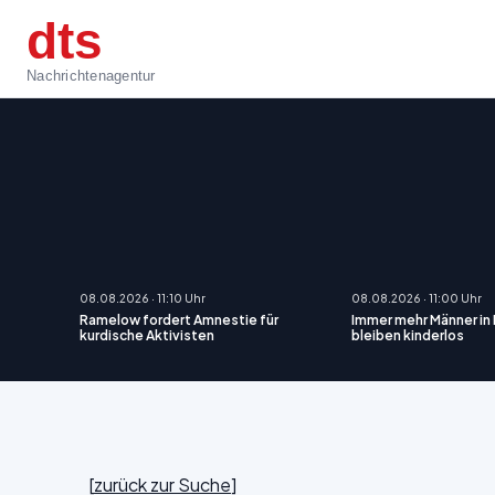
dts
Nachrichtenagentur
08.08.2026 · 11:10 Uhr
08.08.2026 · 11:00 Uhr
Ramelow fordert Amnestie für
Immer mehr Männer in
kurdische Aktivisten
bleiben kinderlos
[
zurück zur Suche
]