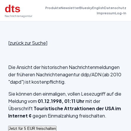
dts
Produkte
Newsletter
Bluesky
English
Datenschutz
Impressum
Log-In
Nachrichtenagentur
[
zurück zur Suche
]
Die Ansicht der historischen Nachrichtenmeldungen
der früheren Nachrichtenagentur ddp/ADN (ab 2010
"dapd") ist kostenpflichtig.
Sie können den einmaligen, vollen Lesezugriff auf die
Meldung vom
01.12.1998, 01:11 Uhr
mit der
Überschrift
Touristische Attraktionen der USA im
Internet ¢
gegen Einmalzahlung freischalten.