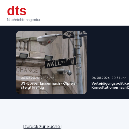
dts
Nachrichtenagentur
06.08.2026 · 22:17 Uhr
06.08.2026 · 20:51 Uhr
US-Börsen lassen nach - Ölpreis
Verteidigungspolitiker
steigt kräftig
Konsultationen nach
[
zurück zur Suche
]