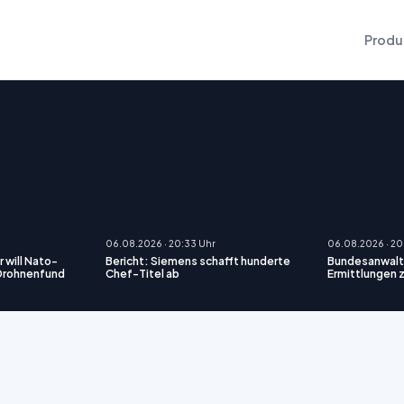
Produ
06.08.2026 · 20:33 Uhr
06.08.2026 · 20
 will Nato-
Bericht: Siemens schafft hunderte
Bundesanwalt
 Drohnenfund
Chef-Titel ab
Ermittlungen 