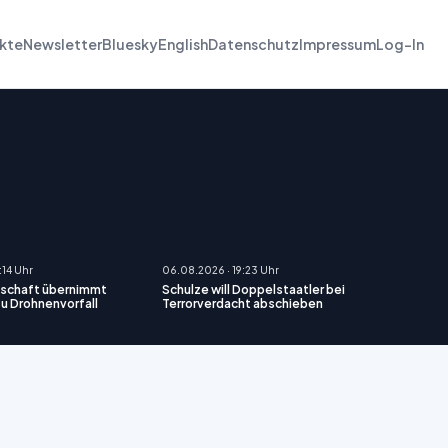
kte
Newsletter
Bluesky
English
Datenschutz
Impressum
Log-In
:14 Uhr
06.08.2026 · 19:23 Uhr
schaft übernimmt
Schulze will Doppelstaatler bei
zu Drohnenvorfall
Terrorverdacht abschieben