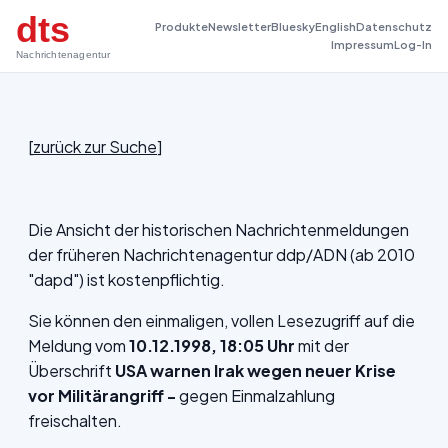
dts
Produkte
Newsletter
Bluesky
English
Datenschutz
Impressum
Log-In
Nachrichtenagentur
[
zurück zur Suche
]
Die Ansicht der historischen Nachrichtenmeldungen
der früheren Nachrichtenagentur ddp/ADN (ab 2010
"dapd") ist kostenpflichtig.
Sie können den einmaligen, vollen Lesezugriff auf die
Meldung vom
10.12.1998, 18:05 Uhr
mit der
Überschrift
USA warnen Irak wegen neuer Krise
vor Militärangriff -
gegen Einmalzahlung
freischalten.