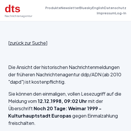
dts
Produkte
Newsletter
Bluesky
English
Datenschutz
Impressum
Log-In
Nachrichtenagentur
[
zurück zur Suche
]
Die Ansicht der historischen Nachrichtenmeldungen
der früheren Nachrichtenagentur ddp/ADN (ab 2010
"dapd") ist kostenpflichtig.
Sie können den einmaligen, vollen Lesezugriff auf die
Meldung vom
12.12.1998, 09:02 Uhr
mit der
Überschrift
Noch 20 Tage: Weimar 1999 -
Kulturhauptstadt Europas
gegen Einmalzahlung
freischalten.