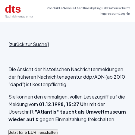
dts
Produkte
Newsletter
Bluesky
English
Datenschutz
Impressum
Log-In
Nachrichtenagentur
[
zurück zur Suche
]
Die Ansicht der historischen Nachrichtenmeldungen
der früheren Nachrichtenagentur ddp/ADN (ab 2010
"dapd") ist kostenpflichtig.
Sie können den einmaligen, vollen Lesezugriff auf die
Meldung vom
01.12.1998, 15:27 Uhr
mit der
Überschrift
"Atlantis" taucht als Umweltmuseum
wieder auf ¢
gegen Einmalzahlung freischalten.