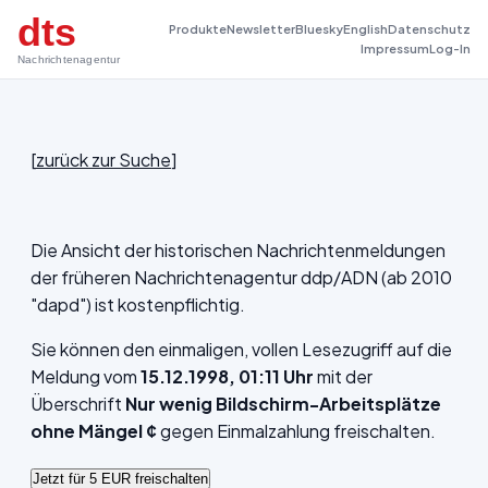
dts
Produkte
Newsletter
Bluesky
English
Datenschutz
Impressum
Log-In
Nachrichtenagentur
[
zurück zur Suche
]
Die Ansicht der historischen Nachrichtenmeldungen
der früheren Nachrichtenagentur ddp/ADN (ab 2010
"dapd") ist kostenpflichtig.
Sie können den einmaligen, vollen Lesezugriff auf die
Meldung vom
15.12.1998, 01:11 Uhr
mit der
Überschrift
Nur wenig Bildschirm-Arbeitsplätze
ohne Mängel ¢
gegen Einmalzahlung freischalten.