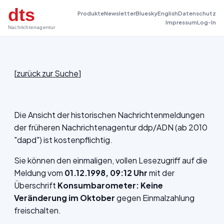
dts
Produkte
Newsletter
Bluesky
English
Datenschutz
Impressum
Log-In
Nachrichtenagentur
[
zurück zur Suche
]
Die Ansicht der historischen Nachrichtenmeldungen
der früheren Nachrichtenagentur ddp/ADN (ab 2010
"dapd") ist kostenpflichtig.
Sie können den einmaligen, vollen Lesezugriff auf die
Meldung vom
01.12.1998, 09:12 Uhr
mit der
Überschrift
Konsumbarometer: Keine
Veränderung im Oktober
gegen Einmalzahlung
freischalten.