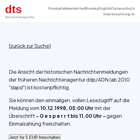
dts
Produkte
Newsletter
Bluesky
English
Datenschutz
Impressum
Log-In
Nachrichtenagentur
[
zurück zur Suche
]
Die Ansicht der historischen Nachrichtenmeldungen
der früheren Nachrichtenagentur ddp/ADN (ab 2010
"dapd") ist kostenpflichtig.
Sie können den einmaligen, vollen Lesezugriff auf die
Meldung vom
10.12.1998, 05:00 Uhr
mit der
Überschrift
- G e s p e r r t bis 11.00 Uhr -
gegen
Einmalzahlung freischalten.