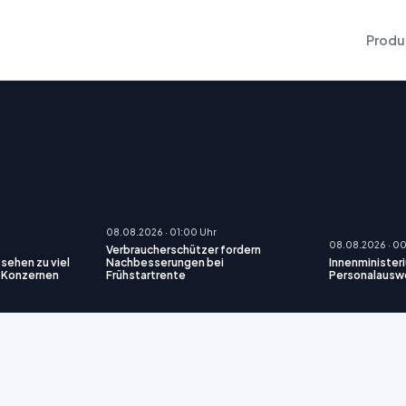
Produ
08.08.2026 · 01:00 Uhr
08.08.2026 · 0
Verbraucherschützer fordern
 sehen zu viel
Nachbesserungen bei
Innenminister
h-Konzernen
Frühstartrente
Personalausw