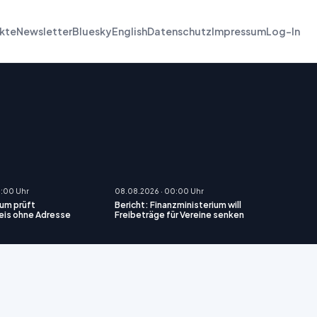
kte
Newsletter
Bluesky
English
Datenschutz
Impressum
Log-In
0:00 Uhr
08.08.2026 · 00:00 Uhr
ium prüft
Bericht: Finanzministerium will
eis ohne Adresse
Freibeträge für Vereine senken