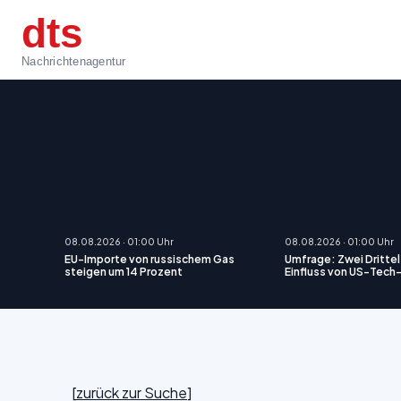
dts
Nachrichtenagentur
08.08.2026 · 01:00 Uhr
08.08.2026 · 01:00 Uhr
EU-Importe von russischem Gas
Umfrage: Zwei Drittel
steigen um 14 Prozent
Einfluss von US-Tec
[
zurück zur Suche
]