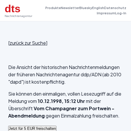
dts
Produkte
Newsletter
Bluesky
English
Datenschutz
Impressum
Log-In
Nachrichtenagentur
[
zurück zur Suche
]
Die Ansicht der historischen Nachrichtenmeldungen
der früheren Nachrichtenagentur ddp/ADN (ab 2010
"dapd") ist kostenpflichtig.
Sie können den einmaligen, vollen Lesezugriff auf die
Meldung vom
10.12.1998, 15:12 Uhr
mit der
Überschrift
Vom Champagner zum Portwein -
Abendmeldung
gegen Einmalzahlung freischalten.