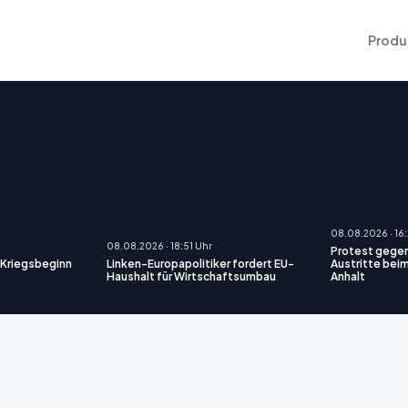
Produ
08.08.2026 · 16
08.08.2026 · 18:51 Uhr
Protest gege
 Kriegsbeginn
Linken-Europapolitiker fordert EU-
Austritte be
Haushalt für Wirtschaftsumbau
Anhalt