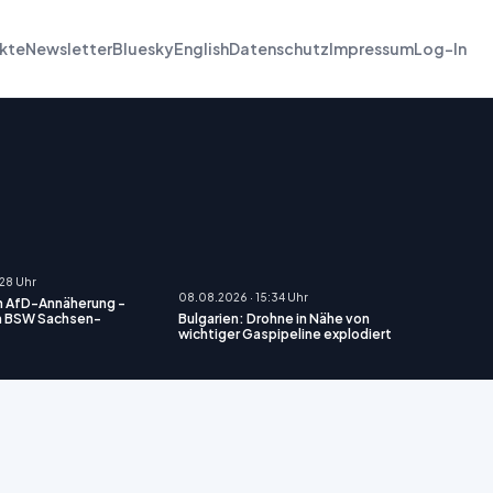
kte
Newsletter
Bluesky
English
Datenschutz
Impressum
Log-In
:28 Uhr
08.08.2026 · 15:34 Uhr
n AfD-Annäherung -
im BSW Sachsen-
Bulgarien: Drohne in Nähe von
wichtiger Gaspipeline explodiert