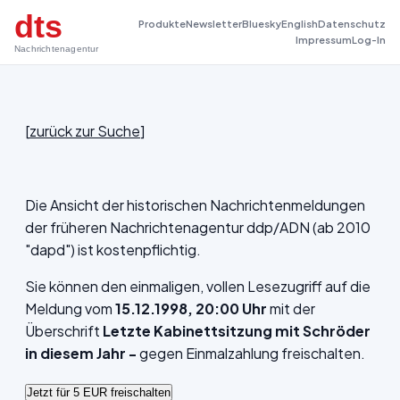
dts
Produkte
Newsletter
Bluesky
English
Datenschutz
Impressum
Log-In
Nachrichtenagentur
[
zurück zur Suche
]
Die Ansicht der historischen Nachrichtenmeldungen
der früheren Nachrichtenagentur ddp/ADN (ab 2010
"dapd") ist kostenpflichtig.
Sie können den einmaligen, vollen Lesezugriff auf die
Meldung vom
15.12.1998, 20:00 Uhr
mit der
Überschrift
Letzte Kabinettsitzung mit Schröder
in diesem Jahr -
gegen Einmalzahlung freischalten.