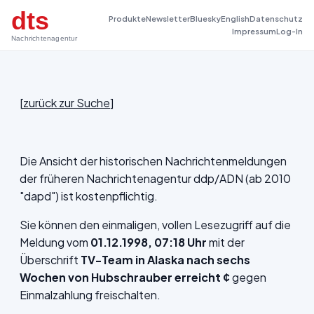
dts
Produkte
Newsletter
Bluesky
English
Datenschutz
Impressum
Log-In
Nachrichtenagentur
[
zurück zur Suche
]
Die Ansicht der historischen Nachrichtenmeldungen
der früheren Nachrichtenagentur ddp/ADN (ab 2010
"dapd") ist kostenpflichtig.
Sie können den einmaligen, vollen Lesezugriff auf die
Meldung vom
01.12.1998, 07:18 Uhr
mit der
Überschrift
TV-Team in Alaska nach sechs
Wochen von Hubschrauber erreicht ¢
gegen
Einmalzahlung freischalten.