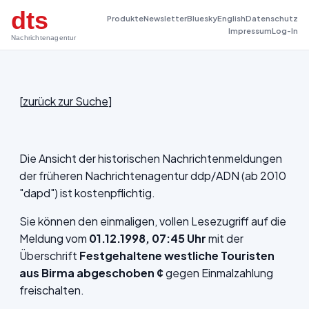
dts
Produkte
Newsletter
Bluesky
English
Datenschutz
Impressum
Log-In
Nachrichtenagentur
[
zurück zur Suche
]
Die Ansicht der historischen Nachrichtenmeldungen
der früheren Nachrichtenagentur ddp/ADN (ab 2010
"dapd") ist kostenpflichtig.
Sie können den einmaligen, vollen Lesezugriff auf die
Meldung vom
01.12.1998, 07:45 Uhr
mit der
Überschrift
Festgehaltene westliche Touristen
aus Birma abgeschoben ¢
gegen Einmalzahlung
freischalten.