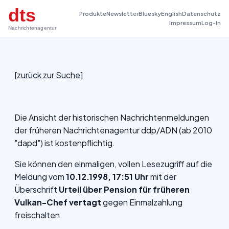
dts
Produkte
Newsletter
Bluesky
English
Datenschutz
Impressum
Log-In
Nachrichtenagentur
[
zurück zur Suche
]
Die Ansicht der historischen Nachrichtenmeldungen
der früheren Nachrichtenagentur ddp/ADN (ab 2010
"dapd") ist kostenpflichtig.
Sie können den einmaligen, vollen Lesezugriff auf die
Meldung vom
10.12.1998, 17:51 Uhr
mit der
Überschrift
Urteil über Pension für früheren
Vulkan-Chef vertagt
gegen Einmalzahlung
freischalten.