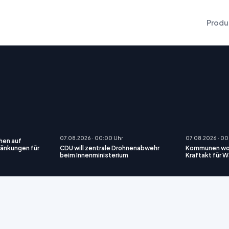
Produ
07.08.2026 · 00:00 Uhr
07.08.2026 · 00
hen auf
ränkungen für
CDU will zentrale Drohnenabwehr
Kommunen wol
beim Innenministerium
Kraftakt für 