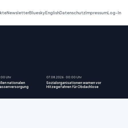
kte
Newsletter
Bluesky
English
Datenschutz
Impressum
Log-In
:00 Uhr
07.08.2026 · 00:00 Uhr
len nationalen
Sozialorganisationen warnen vor
Wasserversorgung
Hitzegefahren für Obdachlose