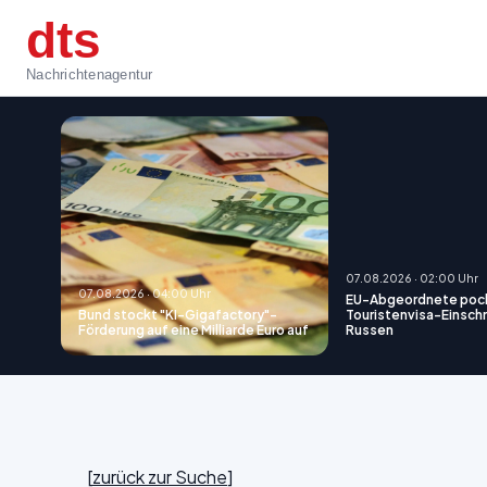
dts
Nachrichtenagentur
07.08.2026 · 02:00 Uhr
07.08.2026 · 04:00 Uhr
EU-Abgeordnete poc
Bund stockt "KI-Gigafactory"-
Touristenvisa-Einsch
Förderung auf eine Milliarde Euro auf
Russen
[
zurück zur Suche
]