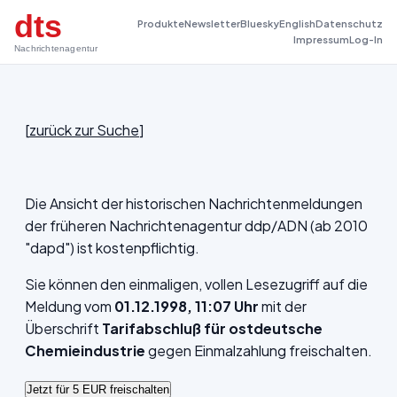
dts
Produkte
Newsletter
Bluesky
English
Datenschutz
Impressum
Log-In
Nachrichtenagentur
[
zurück zur Suche
]
Die Ansicht der historischen Nachrichtenmeldungen
der früheren Nachrichtenagentur ddp/ADN (ab 2010
"dapd") ist kostenpflichtig.
Sie können den einmaligen, vollen Lesezugriff auf die
Meldung vom
01.12.1998, 11:07 Uhr
mit der
Überschrift
Tarifabschluß für ostdeutsche
Chemieindustrie
gegen Einmalzahlung freischalten.