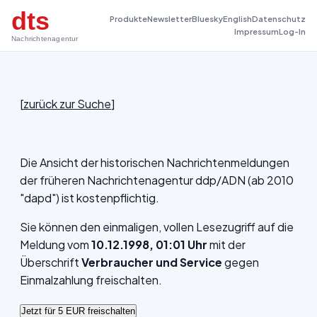
dts
Produkte
Newsletter
Bluesky
English
Datenschutz
Impressum
Log-In
Nachrichtenagentur
[
zurück zur Suche
]
Die Ansicht der historischen Nachrichtenmeldungen
der früheren Nachrichtenagentur ddp/ADN (ab 2010
"dapd") ist kostenpflichtig.
Sie können den einmaligen, vollen Lesezugriff auf die
Meldung vom
10.12.1998, 01:01 Uhr
mit der
Überschrift
Verbraucher und Service
gegen
Einmalzahlung freischalten.