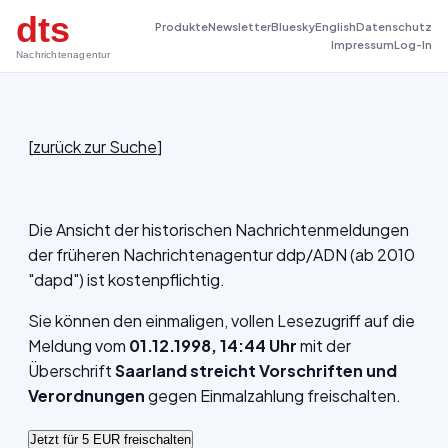
dts
Produkte
Newsletter
Bluesky
English
Datenschutz
Impressum
Log-In
Nachrichtenagentur
[
zurück zur Suche
]
Die Ansicht der historischen Nachrichtenmeldungen
der früheren Nachrichtenagentur ddp/ADN (ab 2010
"dapd") ist kostenpflichtig.
Sie können den einmaligen, vollen Lesezugriff auf die
Meldung vom
01.12.1998, 14:44 Uhr
mit der
Überschrift
Saarland streicht Vorschriften und
Verordnungen
gegen Einmalzahlung freischalten.