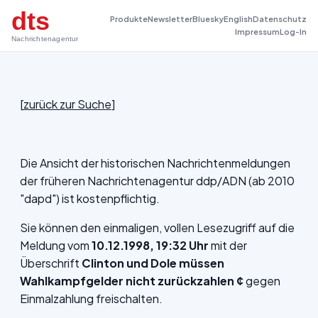
dts
Produkte
Newsletter
Bluesky
English
Datenschutz
Impressum
Log-In
Nachrichtenagentur
[
zurück zur Suche
]
Die Ansicht der historischen Nachrichtenmeldungen
der früheren Nachrichtenagentur ddp/ADN (ab 2010
"dapd") ist kostenpflichtig.
Sie können den einmaligen, vollen Lesezugriff auf die
Meldung vom
10.12.1998, 19:32 Uhr
mit der
Überschrift
Clinton und Dole müssen
Wahlkampfgelder nicht zurückzahlen ¢
gegen
Einmalzahlung freischalten.