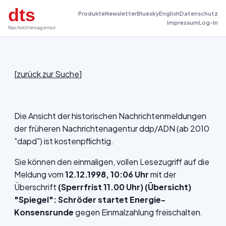
dts
Produkte
Newsletter
Bluesky
English
Datenschutz
Impressum
Log-In
Nachrichtenagentur
[
zurück zur Suche
]
Die Ansicht der historischen Nachrichtenmeldungen
der früheren Nachrichtenagentur ddp/ADN (ab 2010
"dapd") ist kostenpflichtig.
Sie können den einmaligen, vollen Lesezugriff auf die
Meldung vom
12.12.1998, 10:06 Uhr
mit der
Überschrift
(Sperrfrist 11.00 Uhr) (Übersicht)
"Spiegel": Schröder startet Energie-
Konsensrunde
gegen Einmalzahlung freischalten.