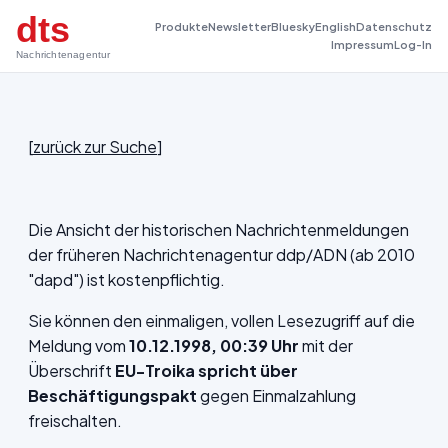
dts
Produkte
Newsletter
Bluesky
English
Datenschutz
Impressum
Log-In
Nachrichtenagentur
[
zurück zur Suche
]
Die Ansicht der historischen Nachrichtenmeldungen
der früheren Nachrichtenagentur ddp/ADN (ab 2010
"dapd") ist kostenpflichtig.
Sie können den einmaligen, vollen Lesezugriff auf die
Meldung vom
10.12.1998, 00:39 Uhr
mit der
Überschrift
EU-Troika spricht über
Beschäftigungspakt
gegen Einmalzahlung
freischalten.