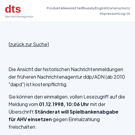
dts
Produkte
Newsletter
Bluesky
English
Datenschutz
Impressum
Log-In
Nachrichtenagentur
[
zurück zur Suche
]
Die Ansicht der historischen Nachrichtenmeldungen
der früheren Nachrichtenagentur ddp/ADN (ab 2010
"dapd") ist kostenpflichtig.
Sie können den einmaligen, vollen Lesezugriff auf die
Meldung vom
01.12.1998, 10:06 Uhr
mit der
Überschrift
Ständerat will Spielbankenabgabe
für AHV einsetzen
gegen Einmalzahlung
freischalten.