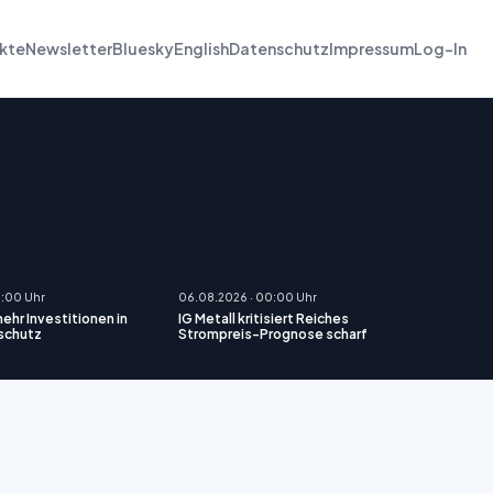
kte
Newsletter
Bluesky
English
Datenschutz
Impressum
Log-In
0:00 Uhr
06.08.2026 · 00:00 Uhr
ehr Investitionen in
IG Metall kritisiert Reiches
schutz
Strompreis-Prognose scharf