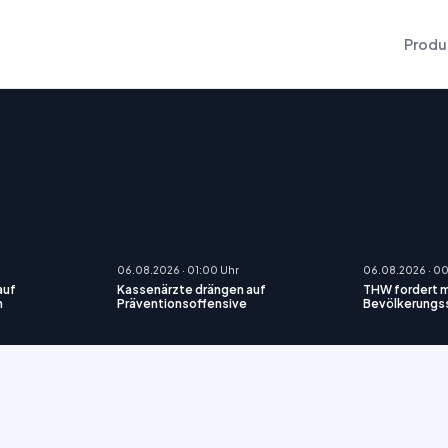
Produ
06.08.2026 · 01:00 Uhr
06.08.2026 · 0
 auf
Kassenärzte drängen auf
THW fordert m
n
Präventionsoffensive
Bevölkerungs