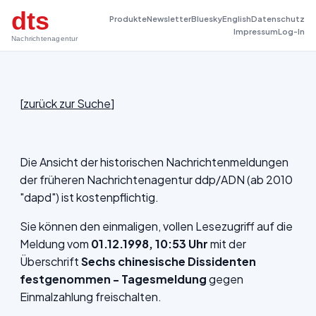
dts
Produkte
Newsletter
Bluesky
English
Datenschutz
Impressum
Log-In
Nachrichtenagentur
[
zurück zur Suche
]
Die Ansicht der historischen Nachrichtenmeldungen
der früheren Nachrichtenagentur ddp/ADN (ab 2010
"dapd") ist kostenpflichtig.
Sie können den einmaligen, vollen Lesezugriff auf die
Meldung vom
01.12.1998, 10:53 Uhr
mit der
Überschrift
Sechs chinesische Dissidenten
festgenommen - Tagesmeldung
gegen
Einmalzahlung freischalten.