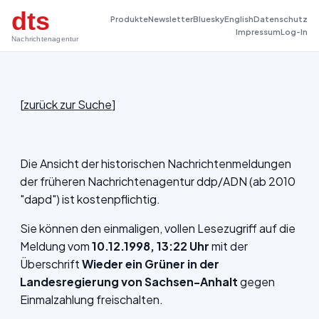
dts
Produkte
Newsletter
Bluesky
English
Datenschutz
Impressum
Log-In
Nachrichtenagentur
[
zurück zur Suche
]
Die Ansicht der historischen Nachrichtenmeldungen
der früheren Nachrichtenagentur ddp/ADN (ab 2010
"dapd") ist kostenpflichtig.
Sie können den einmaligen, vollen Lesezugriff auf die
Meldung vom
10.12.1998, 13:22 Uhr
mit der
Überschrift
Wieder ein Grüner in der
Landesregierung von Sachsen-Anhalt
gegen
Einmalzahlung freischalten.