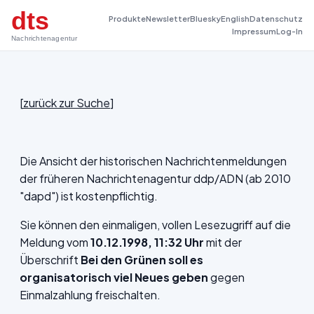
dts
Produkte
Newsletter
Bluesky
English
Datenschutz
Impressum
Log-In
Nachrichtenagentur
[
zurück zur Suche
]
Die Ansicht der historischen Nachrichtenmeldungen
der früheren Nachrichtenagentur ddp/ADN (ab 2010
"dapd") ist kostenpflichtig.
Sie können den einmaligen, vollen Lesezugriff auf die
Meldung vom
10.12.1998, 11:32 Uhr
mit der
Überschrift
Bei den Grünen soll es
organisatorisch viel Neues geben
gegen
Einmalzahlung freischalten.