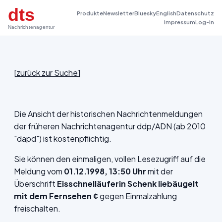
dts
Produkte
Newsletter
Bluesky
English
Datenschutz
Impressum
Log-In
Nachrichtenagentur
[
zurück zur Suche
]
Die Ansicht der historischen Nachrichtenmeldungen
der früheren Nachrichtenagentur ddp/ADN (ab 2010
"dapd") ist kostenpflichtig.
Sie können den einmaligen, vollen Lesezugriff auf die
Meldung vom
01.12.1998, 13:50 Uhr
mit der
Überschrift
Eisschnelläuferin Schenk liebäugelt
mit dem Fernsehen ¢
gegen Einmalzahlung
freischalten.