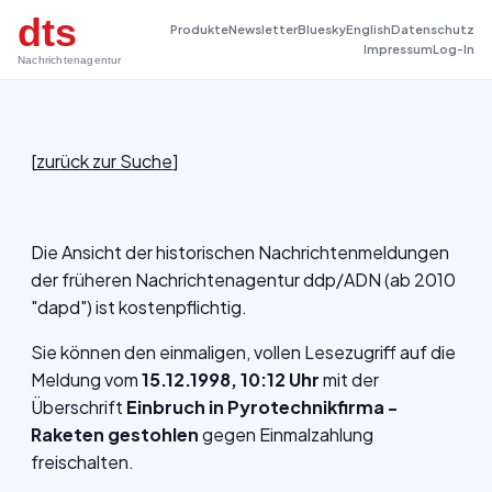
dts
Produkte
Newsletter
Bluesky
English
Datenschutz
Impressum
Log-In
Nachrichtenagentur
[
zurück zur Suche
]
Die Ansicht der historischen Nachrichtenmeldungen
der früheren Nachrichtenagentur ddp/ADN (ab 2010
"dapd") ist kostenpflichtig.
Sie können den einmaligen, vollen Lesezugriff auf die
Meldung vom
15.12.1998, 10:12 Uhr
mit der
Überschrift
Einbruch in Pyrotechnikfirma -
Raketen gestohlen
gegen Einmalzahlung
freischalten.