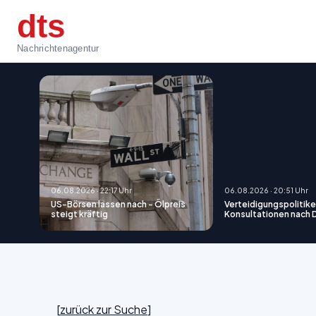
dts
Nachrichtenagentur
06.08.2026 · 22:17 Uhr
06.08.2026 · 20:51 Uhr
US-Börsen lassen nach - Ölpreis
Verteidigungspolitiker
steigt kräftig
Konsultationen nach
[
zurück zur Suche
]