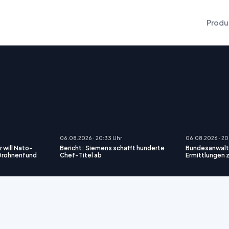
Produ
06.08.2026 · 20:33 Uhr
06.08.2026 · 20
 will Nato-
Bericht: Siemens schafft hunderte
Bundesanwalt
 Drohnenfund
Chef-Titel ab
Ermittlungen 