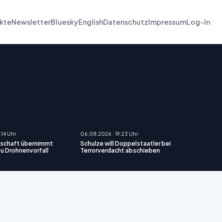
kte
Newsletter
Bluesky
English
Datenschutz
Impressum
Log-In
:14 Uhr
06.08.2026 · 19:23 Uhr
schaft übernimmt
Schulze will Doppelstaatler bei
zu Drohnenvorfall
Terrorverdacht abschieben