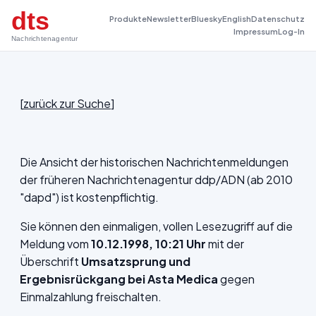
dts
Produkte
Newsletter
Bluesky
English
Datenschutz
Impressum
Log-In
Nachrichtenagentur
[
zurück zur Suche
]
Die Ansicht der historischen Nachrichtenmeldungen
der früheren Nachrichtenagentur ddp/ADN (ab 2010
"dapd") ist kostenpflichtig.
Sie können den einmaligen, vollen Lesezugriff auf die
Meldung vom
10.12.1998, 10:21 Uhr
mit der
Überschrift
Umsatzsprung und
Ergebnisrückgang bei Asta Medica
gegen
Einmalzahlung freischalten.